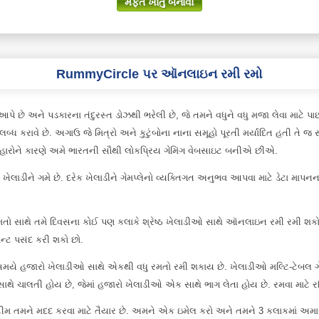
મફત ખાતું બનાવો
RummyCircle પર ઑનલાઇન રમી રમો
ંદ આપે છે અને પડકારના તંદુરસ્ત ડોઝથી ભરેલી છે, જે તમને વધુને વધુ મજા લેવા 
બ્ધ કરાવે છે. અગાઉ જે મિત્રો અને કુટુંબોના નાના સમૂહો પૂરતી મર્યાદિત હતી તે
યવહારોને કારણે અમે ભારતની સૌથી લોકપ્રિય ગેમિંગ વેબસાઇટ બનીએ છીએ.
 ખેલાડીને ગમે છે. દરેક ખેલાડીને ગેમપ્લેનો વ્યક્તિગત અનુભવ આપવા માટે ડેટા 
 સાથે તમે દિવસના કોઈ પણ કલાકે શ્રેષ્ઠ ખેલાડીઓ સાથે ઑનલાઇન રમી રમી શકો છો.
ેન્ટ પસંદ કરી શકો છો.
 જ સમયે હજારો ખેલાડીઓ સાથે એકથી વધુ રમતો રમી શકાય છે. ખેલાડીઓ મલ્ટિ-ટેબલ ગ
ાથે ચાલતી હોય છે, જેમાં હજારો ખેલાડીઓ એક સાથે ભાગ લેતા હોય છે. રમવા માટે રજ
ટીમ તમને મદદ કરવા માટે તૈયાર છે. અમને એક ઇમેલ કરો અને તમને 3 કલાકમાં અમા