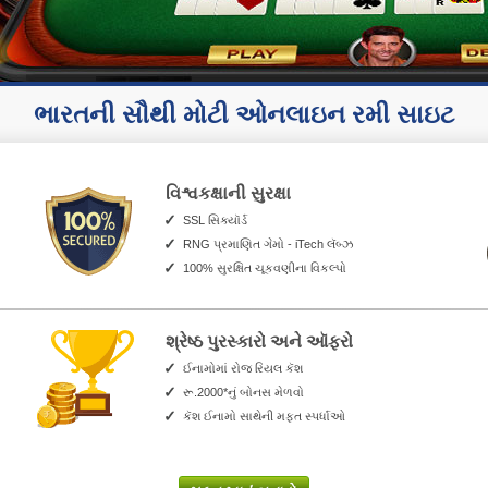
ભારતની સૌથી મોટી ઓનલાઇન રમી સાઇટ
વિશ્વકક્ષાની સુરક્ષા
SSL સિક્યૉર્ડ
RNG પ્રમાણિત ગેમો - iTech લૅબ્ઝ
100% સુરક્ષિત ચૂકવણીના વિકલ્પો
શ્રેષ્ઠ પુરસ્કારો અને ઑફરો
ઈનામોમાં રોજ રિયલ કૅશ
રૂ.2000*નું બોનસ મેળવો
કૅશ ઈનામો સાથેની મફત સ્પર્ધાઓ