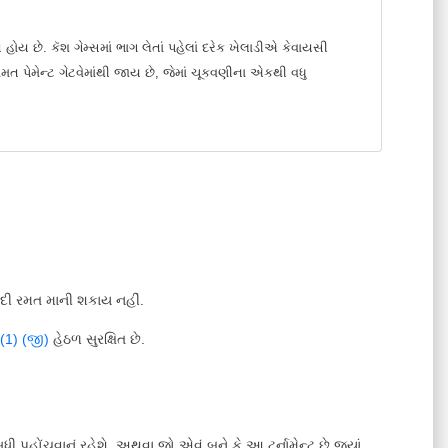
ોય છે. કૅશ ગેમ્સમાં ભાગ લેતાં પહેલાં દરેક ખેલાડીએ કેવાયસી
મત પેમેન્ટ ગેટવેમાંથી જાય છે, જેમાં ચૂકવણીના એકથી વધુ
કવાદી રમત માની શકાય નહીં.
1) (જી)
હેઠળ સુરક્ષિત છે.
પહોંચવાનું રહેશે. અથવા જો એવું બને કે આ ટુર્નામેન્ટ છે જ્યાં