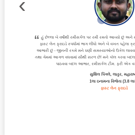
›
“
ં હું 2250
હું છેલ્લા બે વર્ષોથી રમીસર્કલ પર રમી રમતો આવ્યો છું અને મ
ને કોઈ
ફાસ્ટ લેન ફ્રાઇડે સ્પર્ધામાં ભાગ લીધો અને બે વખત પહેલા ક
ે વિજયનો
આભારી છું - જીતની રકમે મને ઘણી સમસ્યાઓનો ઉકેલ લાવવ
તથા ગેમમાં આગળ વધવામાં સૌથી સરળ છે! મને કૉલ કરવા બદ
પાઠવવા બદલ આભાર, રમીસર્કલ ટીમ. ફરી એક 
સુશિલ પિંગલે, લાતુર, મહારાષ્
1લા ઇનામના વિજેતા (3.8 લ
ફાસ્ટ લેન ફ્રાઇડે