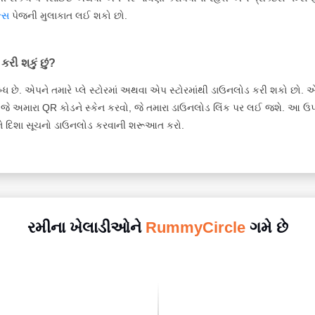
્સ
પેજની મુલાકાત લઈ શકો છો.
રી શકું છું?
 છે. એપને તમારે પ્લે સ્ટોરમાં અથવા એપ સ્ટોરમાંથી ડાઉનલોડ કરી શકો છો. એ
જે અમારા QR કોડને સ્કેન કરવો, જે તમારા ડાઉનલોડ લિંક પર લઈ જશે. આ ઉપ
અને દિશા સૂચનો ડાઉનલોડ કરવાની શરૂઆત કરો.
રમીના ખેલાડીઓને
RummyCircle
ગમે છે