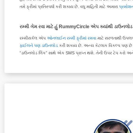
તમે ફ્રીમાં પ્રતિસ્પર્ધા કરી શકાય છે. વધુ માહિતી માટે અમારા
પ્રમોશન
રમ્મી ગેમ રવા માટે હું RummyCircle એપ ક્યાંથી ડાઉનલોડ ક
રમ્મીસર્કલ એપ
ઓનલાઈન રમ્મી ફ્રીમાં રમવા
માટે સરળતાથી ઉપલબ્ધ
ફાઈલને પણ ડાઉનલોડ
કરી શકાય છે. અન્ય કેટલાક વિકલ્પ પણ છે 
“ડાઉનલોડ લિંક” સાથે એક SMS પ્રાપ્ત થશે. તેની ઉપર ટેપ કરો 