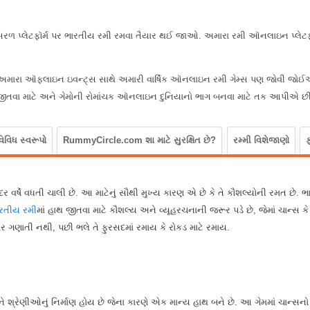
ાં સરળ પ્લેટફૉર્મ પર ભારતીય રમી રમવા તૈયાર થઈ જાઓ. અમારા રમી ઑનલાઇન પ્લેટફ
ે અમારા ઑફલાઇન ઇવન્ટ્સ સાથે અમારી વાર્ષિક ઑનલાઇન રમી ગેમ્સ પણ જોવી જોઈએ, 
 જીતવા માટે અને ગેમોની રોમાંચક ઑનલાઇન દુનિયાનો ભાગ બનવા માટે તક આપીએ છીએ,
વિધ સ્વરૂપો
RummyCircle.com શા માટે સુરક્ષિત છે?
રમ્મી વિશેજાણો
ર્ષે વધતી ચાલી છે. આ માટેનું સૌથી મુખ્ય કારણ એ છે કે તે કૌશલ્યોની રમત છે. ભા
રતીય રમી
માં હાથ જીતવા માટે કૌશલ્ય અને વ્યૂહરચનાની જરૂર પડે છે, જેમાં ચાન્સ 
 ગણાતી નથી, પછી ભલે તે ફુરસદમાં રમાય કે રોકડ માટે રમાય.
 અને શ્રેણીઓનું નિર્માણ હોય છે જેના કારણે એક માન્ય હાથ બને છે. આ ગેમમાં ચા