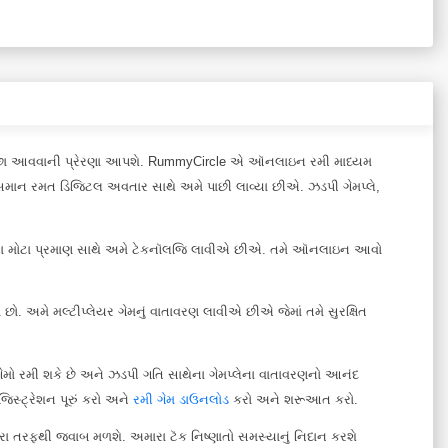
માટે પાછા આવવાની પ્રેરણા આપશે. RummyCircle એ ઑનલાઇન રમી માધ્યમ
 જ સમાન રમત ડિજિટલ અવતાર સાથે અમે પાછી લાવ્યા છીએ. ઝડપી ગેમપ્લે,
માપનના મોટા પ્રમાણ સાથે અમે ટેકનૉલજિ લાવીએ છીએ. તમે ઑનલાઇન આવો
 અમે મલ્ટીપ્લેયર ગેમનું વાતાવરણ લાવીએ છીએ જેમાં તમે સુરક્ષિત
ેમો રમી શકે છે અને ઝડપી ગતિ સાથેના ગેમપ્લેના વાતાવરણનો આનંદ
િસ્ટ્રેશન પૂરું કરો અને
રમી ગેમ ડાઉનલોડ
કરો અને શરૂઆત કરો.
રા તરફથી જવાબ મળશે. અમારા ટૅક નિષ્ણાતો સમસ્યાનું નિદાન કરશે