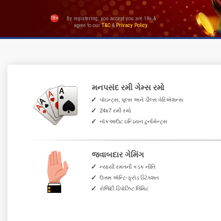
18+
By registering, you accept you are 18+ &
agree to our
T&C
&
Privacy Policy.
મનપસંદ રમી ગેમ્સ રમો
પૉઇન્ટ્સ, પૂલ્સ અને ડીલ્સ વેરિએશન્સ
24x7 રમી રમો
નૉકઆઉટ ઇન્ડિયન ટુર્નામેન્ટ્સ
જવાબદાર ગેમિંગ
ન્યાયી રમતની કડક નીતિ
ઉત્તમ ઍન્ટિ-ફ્રૉડ ડિટેક્શન
રોજિંદી ડિપોઝિટ લિમિટ