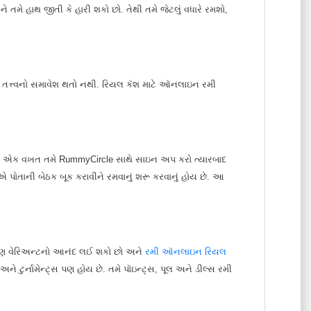
ે તમે હાથ જીતી કે હારી શકો છો. તેથી તમે જેટલું વધારે રમશો,
ોઈ તત્ત્વનો સમાવેશ થતો નથી. રિયલ કૅશ માટે ઑનલાઇન રમી
ે છે. એક વખત તમે RummyCircle સાથે સાઇન અપ કરો ત્યારબાદ
પોતાની બેઠક બૂક કરાવીને રમવાનું શરૂ કરવાનું હોય છે. આ
ઈ પણ વેરિઅન્ટનો આનંદ લઈ શકો છો અને
રમી ઑનલાઇન રિયલ
 અને ટુર્નામેન્ટ્સ પણ હોય છે. તમે પૉઇન્ટ્સ, પૂલ અને ડીલ્સ રમી