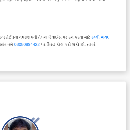
ન્ડ્રોઈડના વપરાશકર્તા તેમના ડિવાઈસ પર રન કરવા માટે
રમ્મી APK
રાંત તમે
08080894422
પર મિસ્ડ કોલ કરી શકો છો. તમારે