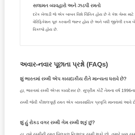
સલામત વ્યવહારો અને ઝડપી રમતો
દરેક ખેલાડી જે એક બાબત વિશે ચિંતિત હોય છે તે કૅશ ગેમ્સ માટ
વેરિફિકેશન પૂરું કરવાની જરૂર હોય છે અને બધી જીતેલી રકમ બે
વિકલ્પો હોય છે.
અવાર-નવાર પૂછાતા પ્રશ્નો (FAQs)
શું ભારતમાં રમ્મી એપ કાયદાકીય રીતે માન્યતા ધરાવે છે?
હા, ભારતમાં રમ્મી એપ્સ કાયદેસર છે. સુપ્રીમ કોર્ટે તેમના વર્ષ 19
રમ્મી જેવી કૌશલપૂર્ણ રમત એક વ્યવસાયિક પ્રવૃત્તિ માનવામાં આ
શું હું રોકડ વગર રમ્મી ગેમ રમ્મી શકું છું?
હા, તમે રમ્મીની રમત બિલકુલ નિઃશુલ્ક રમ્મી શકો છો. તમારે બસ રમ્મ