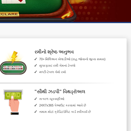
રમીનો શ્રેષ્ઠ અનુભવ
70+ મિલિઅન ખેલાડીઓ (રાહ જોવાનો શૂન્ય સમય)
સુપરફાસ્ટ રમી ગેમનાં ટેબલો
મલ્ટી-ટેબલ ગેમો રમો
"સૌથી ઝડપી" વિથડ્રૉઅલ
તત્કાળ ચૂકવણીઓ
24X7x365 પેઆઉટ કરવામાં આવે છે
તમામ મોટાં ક્રેડિટ/ડૅબિટ કાર્ડ સ્વીકાર્ય છે