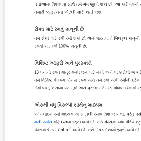
પત્તાંઓના વિશ્લેષણ સાથે તમે ગેમ જીતી શકો છો. આ કાર્ડ ગેમનો 
તમારી વ્યૂહરચના એટલી સારી થતી જશે.
રોકડ માટે રમવું કાનૂની છે
તમે રોકડ માટે રમી રમી શકો છો અને ભારતમાં તે બિલકુલ કાનૂ
રમવી ભારતમાં 100% કાનૂની છે.
વિશિષ્ટ ઑફરો અને પુરસ્કારો
13 પત્તાંની રમત માત્ર મનોરંજન માટે નથી અને પડકારોથી જ ભ
તમે વિશિષ્ટ વેલકમ બોનસ રકમ અને તમે રમો એવી રમીની દરેક 
રોમાંચક દુનિયામાં પગ મૂકો અને પુરસ્કાર તેમજ વિશિષ્ટ ઈનામો 
એકથી વધુ વિકલ્પો સાથેનું માધ્યમ
ઑનલાઇન રમી માધ્યમ એ સ્મૂધલી રમવા વિશે જ નથી, પરંતુ પસં
મની રમીને
મોટું ઈનામ જીતો શકો છો. કાર્ડ ગેમ્સના બધા વેરિઅન્ટ
ગેમ્સમાંથી પસંદગી કરી શકો છો અને રોકડ ઈનામો જીતી શકો છો.