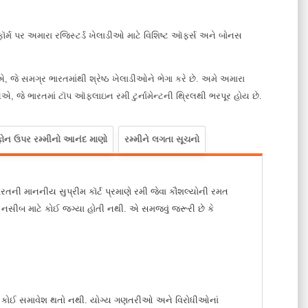
ૉર્મ પર અમારા રજિસ્ટર્ડ ખેલાડીઓ માટે વિશિષ્ટ ઑફર્સ અને બોનસ
જે સમગ્ર ભારતમાંથી શ્રેષ્ઠ ખેલાડીઓને ભેગા કરે છે. અમે અમારા
 જે ભારતમાં ટૉપ ઑફલાઇન રમી ટુર્નામેન્ટની થ્રિલથી ભરપૂર હોય છે.
ફોન ઉપર રમ્મીનો આનંદ માણો
રમ્મીને લગતા સૂચનો
રતની માનનીય સુપ્રીમ કૉર્ટ પ્રમાણે રમી જેવા કૌશલ્યોની રમત
કે નસીબ માટે કોઈ જગ્યા હોતી નથી. એ સમજવું જરૂરી છે કે
ન્સનો કોઈ સમાવેશ થતો નથી. યોગ્ય ગણતરીઓ અને વિરોધીઓનાં