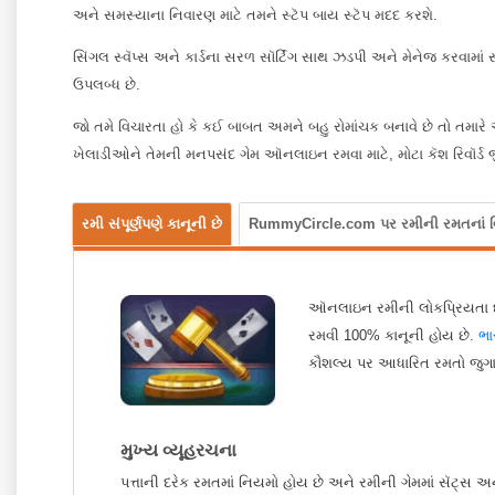
અને સમસ્યાના નિવારણ માટે તમને સ્ટૅપ બાય સ્ટૅપ મદદ કરશે.
સિંગલ સ્વૅપ્સ અને કાર્ડના સરળ સૉર્ટિંગ સાથ ઝડપી અને મેનેજ કરવામ
ઉપલબ્ધ છે.
જો તમે વિચારતા હો કે કઈ બાબત અમને બહુ રોમાંચક બનાવે છે તો તમાર
ખેલાડીઓને તેમની મનપસંદ ગેમ ઑનલાઇન રમવા માટે, મોટા કૅશ રિવૉર્ડ
રમી સંપૂર્ણપણે કાનૂની છે
RummyCircle.com પર રમીની રમતનાં વિ
ઑનલાઇન રમીની લોકપ્રિયતા દર વ
રમવી 100% કાનૂની હોય છે.
ભા
કૌશલ્ય પર આધારિત રમતો જુગાર
મુખ્ય વ્યૂહરચના
પત્તાની દરેક રમતમાં નિયમો હોય છે અને રમીની ગેમમાં સૅટ્સ