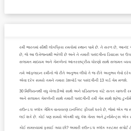
રમી ભારતમાં સૌથી લોકપ્રિય રમતોમાં સ્થાન પામે છે. તે સરળ છે, આન
છે, જે આ ઉત્તેજનાથી ભરેલી છે અને તે તમારી પસંદગીના ડિવાઇસ પર ઉપલ
સલામત માધ્યમ અને ગેમપ્લેનાં આંતરરાષ્ટ્રીય ધોરણો સાથે સલામત વ્
તમે ઑફલાઇન રમીનો જે રીતે અનુભવ લીધો તે જ રીતે અનુભવ લેવો દરેક
એવા દરેક સમયે તમને તમારા ડૅશબૉર્ડ પર પસંદગીની 13 કાર્ડ ગેમ મળશે.
30 મિલિયનથી વધુ ખેલાડીઓ સાથે અને ઘડિયાળના કાંટે સતત ચાલતી રમતો
અને સલામત ગેમપ્લેની સાથે તમારી પસંદગીની રમી ગેમ સાથે શ્રેષ્ઠ ટુર્નામ
રાઉન્ડ ધ ક્લૉક ગેમિંગ વાતાવરણ ઇનબિલ્ટ ફીચર્સ ધરવે છે, જેમાં એક
લઈ શકે છે. કોઈ પણ સમયે એકથી વધુ કૅશ ગેમ્સ અને ટુર્નામેન્ટ્સ એક સ
કોઈ સમસ્યામાં ફસાઈ ગયા છો? અમારી રાઉન્ડ ધ ક્લૉક કસ્ટમર સપોર્ટ 