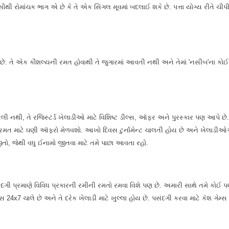
સૌથી રોમાંચક ભાગ એ છે કે તે એક સિંગલ મૂવમાં બદલાઈ શકે છે. પત્તા યોગ્ય રીતે ચીપીન
ની છે. તે એક કૌશલ્યની રમત હોવાથી તે જુગારમાં આવતી નથી અને તેમાં 'નસીબ'ના ક
રેલી નથી, તે રજિસ્ટર્ડ ખેલાડીઓ માટે વિશિષ્ટ ડીલ્સ, ઑફર અને પુરસ્કાર પણ આપ
રમત માટે ઘણી ઑફરો મેળવશો. આખો દિવસ ટુર્નામેન્ટ ચાલતી હોય છે અને ખેલાડીઓએ 
જીતો, જેથી વધુ ઈનામો જીતવા માટે તમે પાછા આવતા રહો.
દગી પ્રમાણે વિવિધ પ્રકારની રમીની રમતો રમવા વિશે પણ છે. અમારી સાથે તમે કો
્સ 24x7 ચાલે છે અને તે દરેક ખેલાડી માટે ખુલ્લા હોય છે. પસંદગી કરવા માટે કૅશ ગેમ્સ