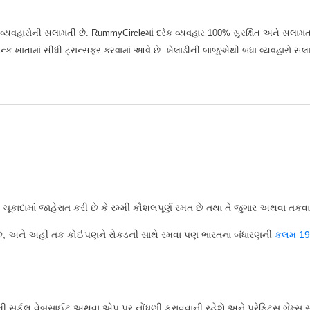
ે વ્યવહારોની સલામતી છે. RummyCircleમાં દરેક વ્યવહાર 100% સુરક્ષિત અને સલામત હ
ન્ક ખાતામાં સીધી ટ્રાન્સફર કરવામાં આવે છે. ખેલાડીની બાજુએથી બધા વ્યવહારો સલા
96ના ચૂકાદામાં જાહેરાત કરી છે કે રમ્મી કૌશલપૂર્ણ રમત છે તથા તે જુગાર અથવા ત
વે છે, અને અહીં તક કોઈપણને રોકડની સાથે રમવા પણ ભારતના બંધારણની
કલમ 19(
ી સર્કલ વેબસાઈટ અથવા એપ પર નોંધણી કરાવવાની રહેશે અને પ્રેક્ટિસ ગેમ્સ સુધી 