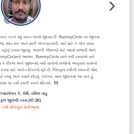
›
“
4 વખત કરતાં વધુ વખત લાખો જીત્યા છે. RummyCircle પર જીતવા
મને 
રજ, શાંત મન અને સારી એકાગ્રતાની. મારે માટે તે એક ખાસ
જીતી ગયો
માં પહેલું ઇનામ જીત્યું. અસલી કૌશલ્યો માટે આવો વાજબી અને
ટે RummyCircleનો આભાર. RummyCircle ખાતે રમી રમવાએ મને
ેમ કે ધીરજ અને જીવનમાં બધી વાતોનો સંજોગો અનુસાર સામનો
રવા માટે અનેક વિકલ્પો મૂકે છે, બિલકુલ રમીની રમતની જેમ,
ે રમવું અને ક્યારે છોડવું. ખરેખર, મારા જીવનમાં આ વાત હું
”
le પર રમી રમતી વખતે શીખ્યો.
િગાઇવેલન કે, ચેન્નૈ, તમિલ નાડુ
કુલ જીતેલી રકમ (47.2K)
રમી મોનસૂન મેનીઆમાં