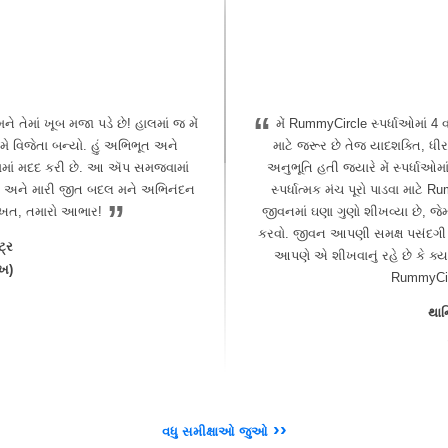
“
ને તેમાં ખૂબ મજા પડે છે! હાલમાં જ મેં
મેં RummyCircle સ્પર્ધાઓમાં 
્રમે વિજેતા બન્યો. હું અભિભૂત અને
માટે જરૂર છે તેજ યાદશક્તિ, ધી
ામાં મદદ કરી છે. આ ઍપ સમજવામાં
અનુભૂતિ હતી જ્યારે મેં સ્પર્ધાઓ
લ અને મારી જીત બદલ મને અભિનંદન
સ્પર્ધાત્મક મંચ પૂરો પાડવા મા
”
વખત, તમારો આભાર!
જીવનમાં ઘણા ગુણો શીખવ્યા છે, જ
કરવો. જીવન આપણી સમક્ષ પસંદગી ક
ટ્ર
આપણે એ શીખવાનું રહે છે કે ક્યાર
ાખ)
RummyCirc
થાન
››
વધુ સમીક્ષાઓ જુઓ